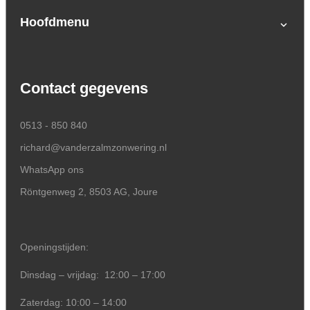
Hoofdmenu
expand_more
Buitenzonwering
Garagedeuren op maat
Home
Contact gegevens
Specials
Voor thuis
Voor op kantoor
0513 - 850 840
richard@vanderzalmzonwering.nl
Acties
WhatsApp ons
over ons
Röntgenweg 2, 8503 AG, Joure
Contact
Verhuur Kantoorruimte
Openingstijden:
Dinsdag – vrijdag:
12:00 – 17:00
Zaterdag: 10:00 – 14:00