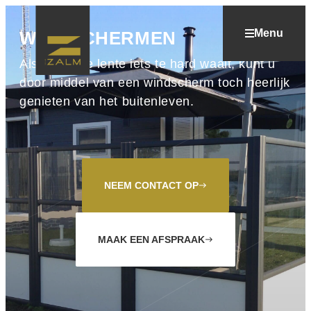
Menu
WINDSCHERMEN
Als het in de lente iets te hard waait, kunt u
door middel van een windscherm toch heerlijk
genieten van het buitenleven.
NEEM CONTACT OP
east
MAAK EEN AFSPRAAK
east