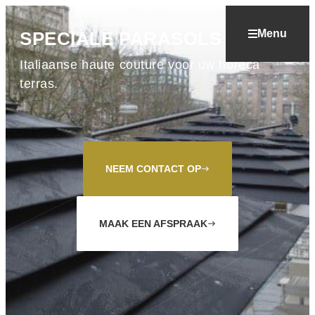
Menu
SPECIALE PARASOLS
Italiaanse haute couture voor uw horeca
terras.
NEEM CONTACT OP
east
MAAK EEN AFSPRAAK
east